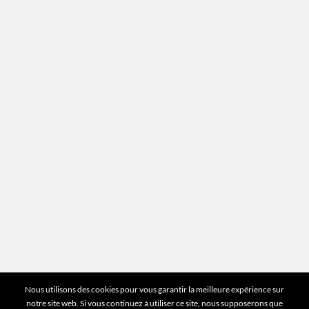
Recrutement
Mentions légales
Plan du site
Vous avez des questions ?
Pour toutes les questions relatives à votre
estimation ou au fonctionnement du site vous
pouvez directement nous contacter sur notre ligne
unique :
01 83 77 25 60
DEMANDER UNE ESTIMATION
©2026 Mr Expert - Tous droits réservés
Nous utilisons des cookies pour vous garantir la meilleure expérience sur
notre site web. Si vous continuez à utiliser ce site, nous supposerons que