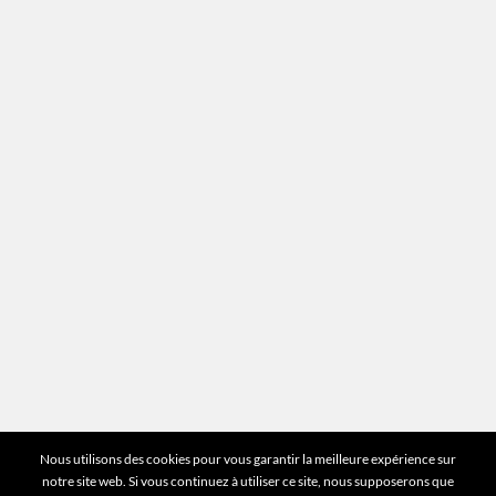
Recrutement
Mentions légales
Plan du site
Vous avez des questions ?
Pour toutes les questions relatives à votre
estimation ou au fonctionnement du site vous
pouvez directement nous contacter sur notre ligne
unique :
01 83 77 25 60
DEMANDER UNE ESTIMATION
©2026 Mr Expert - Tous droits réservés
Nous utilisons des cookies pour vous garantir la meilleure expérience sur
notre site web. Si vous continuez à utiliser ce site, nous supposerons que