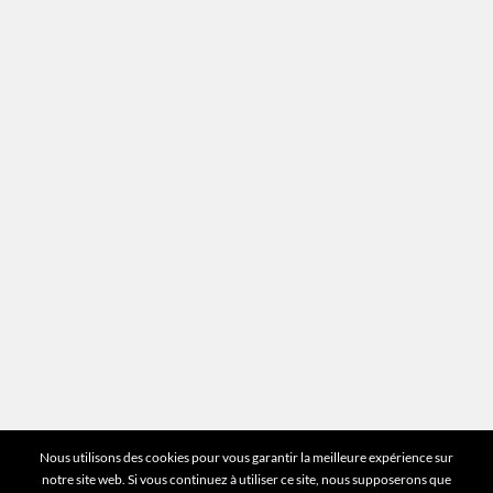
Recrutement
Mentions légales
Plan du site
Vous avez des questions ?
Pour toutes les questions relatives à votre
estimation ou au fonctionnement du site vous
pouvez directement nous contacter sur notre ligne
unique :
01 83 77 25 60
DEMANDER UNE ESTIMATION
©2026 Mr Expert - Tous droits réservés
Nous utilisons des cookies pour vous garantir la meilleure expérience sur
notre site web. Si vous continuez à utiliser ce site, nous supposerons que