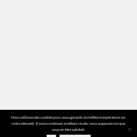
Mentions légales
Plan du site
Vous avez des questions ?
Pour toutes les questions relatives à votre
estimation ou au fonctionnement du site vous
pouvez directement nous contacter sur notre ligne
unique :
01 83 77 25 60
DEMANDER UNE ESTIMATION
©2026 Mr Expert - Tous droits réservés
Nous utilisons des cookies pour vous garantir la meilleure expérience sur
notre site web. Si vous continuez à utiliser ce site, nous supposerons que
vous en êtes satisfait.