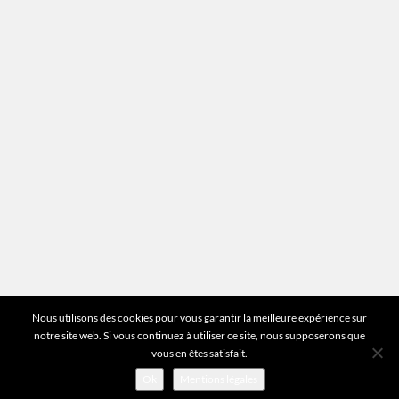
Plan du site
Vous avez des questions ?
Pour toutes les questions relatives à votre
estimation ou au fonctionnement du site vous
pouvez directement nous contacter sur notre ligne
unique :
01 83 77 25 60
DEMANDER UNE ESTIMATION
©2026 Mr Expert - Tous droits réservés
Nous utilisons des cookies pour vous garantir la meilleure expérience sur
notre site web. Si vous continuez à utiliser ce site, nous supposerons que
vous en êtes satisfait.
Ok
Mentions légales