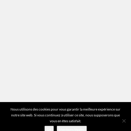
Mentions légales
Plan du site
Vous avez des questions ?
Pour toutes les questions relatives à votre
estimation ou au fonctionnement du site vous
pouvez directement nous contacter sur notre ligne
unique :
01 83 77 25 60
DEMANDER UNE ESTIMATION
©2026 Mr Expert - Tous droits réservés
Nous utilisons des cookies pour vous garantir la meilleure expérience sur
notre site web. Si vous continuez à utiliser ce site, nous supposerons que
vous en êtes satisfait.
Ok
Mentions légales