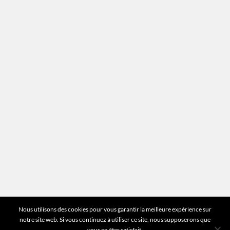
Recrutement
Mentions légales
Plan du site
Vous avez des questions ?
Pour toutes les questions relatives à votre
estimation ou au fonctionnement du site vous
pouvez directement nous contacter sur notre ligne
unique :
01 83 77 25 60
DEMANDER UNE ESTIMATION
©2026 Mr Expert - Tous droits réservés
Nous utilisons des cookies pour vous garantir la meilleure expérience sur
notre site web. Si vous continuez à utiliser ce site, nous supposerons que
vous en êtes satisfait.