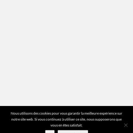
Mentions légales
Plan du site
Vous avez des questions ?
Pour toutes les questions relatives à votre
estimation ou au fonctionnement du site vous
pouvez directement nous contacter sur notre ligne
unique :
01 83 77 25 60
DEMANDER UNE ESTIMATION
©2026 Mr Expert - Tous droits réservés
Nous utilisons des cookies pour vous garantir la meilleure expérience sur
notre site web. Si vous continuez à utiliser ce site, nous supposerons que
vous en êtes satisfait.