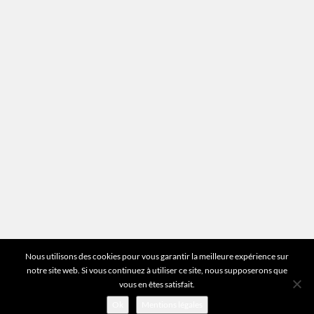
Mentions légales
Plan du site
Vous avez des questions ?
Pour toutes les questions relatives à votre
estimation ou au fonctionnement du site vous
pouvez directement nous contacter sur notre ligne
unique :
01 83 77 25 60
DEMANDER UNE ESTIMATION
©2026 Mr Expert - Tous droits réservés
Nous utilisons des cookies pour vous garantir la meilleure expérience sur
notre site web. Si vous continuez à utiliser ce site, nous supposerons que
vous en êtes satisfait.
Ok
Mentions légales