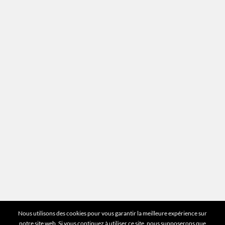
Recrutement
Mentions légales
Plan du site
Vous avez des questions ?
Pour toutes les questions relatives à votre
estimation ou au fonctionnement du site vous
pouvez directement nous contacter sur notre ligne
unique :
01 83 77 25 60
DEMANDER UNE ESTIMATION
©2026 Mr Expert - Tous droits réservés
Nous utilisons des cookies pour vous garantir la meilleure expérience sur
notre site web. Si vous continuez à utiliser ce site, nous supposerons que