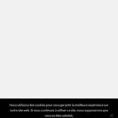
Recrutement
Mentions légales
Plan du site
Vous avez des questions ?
Pour toutes les questions relatives à votre
estimation ou au fonctionnement du site vous
pouvez directement nous contacter sur notre ligne
unique :
01 83 77 25 60
DEMANDER UNE ESTIMATION
©2026 Mr Expert - Tous droits réservés
Nous utilisons des cookies pour vous garantir la meilleure expérience sur
notre site web. Si vous continuez à utiliser ce site, nous supposerons que
vous en êtes satisfait.