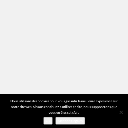
Plan du site
Vous avez des questions ?
Pour toutes les questions relatives à votre
estimation ou au fonctionnement du site vous
pouvez directement nous contacter sur notre ligne
unique :
01 83 77 25 60
DEMANDER UNE ESTIMATION
©2026 Mr Expert - Tous droits réservés
Nous utilisons des cookies pour vous garantir la meilleure expérience sur
notre site web. Si vous continuez à utiliser ce site, nous supposerons que
vous en êtes satisfait.
Ok
Mentions légales