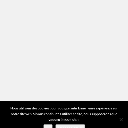
Mentions légales
Plan du site
Vous avez des questions ?
Pour toutes les questions relatives à votre
estimation ou au fonctionnement du site vous
pouvez directement nous contacter sur notre ligne
unique :
01 83 77 25 60
DEMANDER UNE ESTIMATION
©2026 Mr Expert - Tous droits réservés
Nous utilisons des cookies pour vous garantir la meilleure expérience sur
notre site web. Si vous continuez à utiliser ce site, nous supposerons que
vous en êtes satisfait.
Ok
Mentions légales