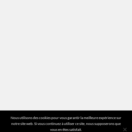
Recrutement
Mentions légales
Plan du site
Vous avez des questions ?
Pour toutes les questions relatives à votre
estimation ou au fonctionnement du site vous
pouvez directement nous contacter sur notre ligne
unique :
01 83 77 25 60
DEMANDER UNE ESTIMATION
©2026 Mr Expert - Tous droits réservés
Nous utilisons des cookies pour vous garantir la meilleure expérience sur
notre site web. Si vous continuez à utiliser ce site, nous supposerons que
vous en êtes satisfait.