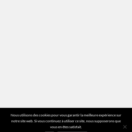
Mentions légales
Plan du site
Vous avez des questions ?
Pour toutes les questions relatives à votre
estimation ou au fonctionnement du site vous
pouvez directement nous contacter sur notre ligne
unique :
01 83 77 25 60
DEMANDER UNE ESTIMATION
©2026 Mr Expert - Tous droits réservés
Nous utilisons des cookies pour vous garantir la meilleure expérience sur
notre site web. Si vous continuez à utiliser ce site, nous supposerons que
vous en êtes satisfait.