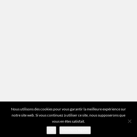
Plan du site
Vous avez des questions ?
Pour toutes les questions relatives à votre
estimation ou au fonctionnement du site vous
pouvez directement nous contacter sur notre ligne
unique :
01 83 77 25 60
DEMANDER UNE ESTIMATION
©2026 Mr Expert - Tous droits réservés
Nous utilisons des cookies pour vous garantir la meilleure expérience sur
notre site web. Si vous continuez à utiliser ce site, nous supposerons que
vous en êtes satisfait.
Ok
Mentions légales