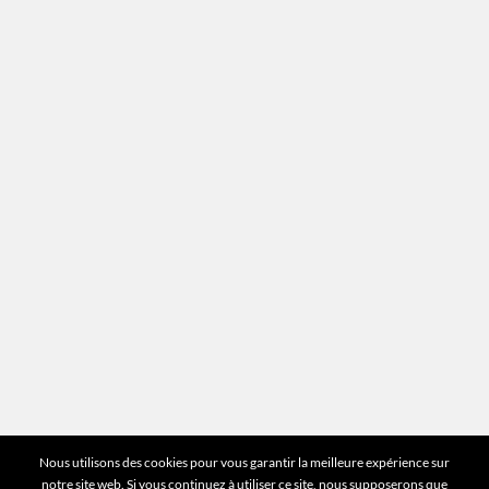
Recrutement
Mentions légales
Plan du site
Vous avez des questions ?
Pour toutes les questions relatives à votre
estimation ou au fonctionnement du site vous
pouvez directement nous contacter sur notre ligne
unique :
01 83 77 25 60
DEMANDER UNE ESTIMATION
©2026 Mr Expert - Tous droits réservés
Nous utilisons des cookies pour vous garantir la meilleure expérience sur
notre site web. Si vous continuez à utiliser ce site, nous supposerons que