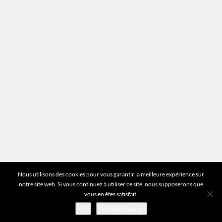
Plan du site
Vous avez des questions ?
Pour toutes les questions relatives à votre
estimation ou au fonctionnement du site vous
pouvez directement nous contacter sur notre ligne
unique :
01 83 77 25 60
DEMANDER UNE ESTIMATION
©2026 Mr Expert - Tous droits réservés
Nous utilisons des cookies pour vous garantir la meilleure expérience sur
notre site web. Si vous continuez à utiliser ce site, nous supposerons que
vous en êtes satisfait.
Ok
Mentions légales