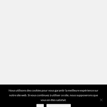
Mentions légales
Plan du site
Vous avez des questions ?
Pour toutes les questions relatives à votre
estimation ou au fonctionnement du site vous
pouvez directement nous contacter sur notre ligne
unique :
01 83 77 25 60
DEMANDER UNE ESTIMATION
©2026 Mr Expert - Tous droits réservés
Nous utilisons des cookies pour vous garantir la meilleure expérience sur
notre site web. Si vous continuez à utiliser ce site, nous supposerons que
vous en êtes satisfait.
Ok
Mentions légales