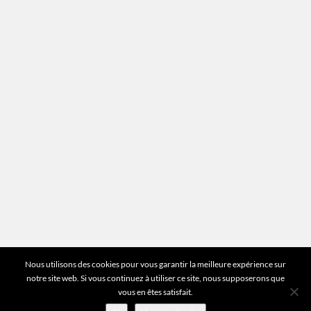
Mentions légales
Plan du site
Vous avez des questions ?
Pour toutes les questions relatives à votre
estimation ou au fonctionnement du site vous
pouvez directement nous contacter sur notre ligne
unique :
01 83 77 25 60
DEMANDER UNE ESTIMATION
©2026 Mr Expert - Tous droits réservés
Nous utilisons des cookies pour vous garantir la meilleure expérience sur
notre site web. Si vous continuez à utiliser ce site, nous supposerons que
vous en êtes satisfait.