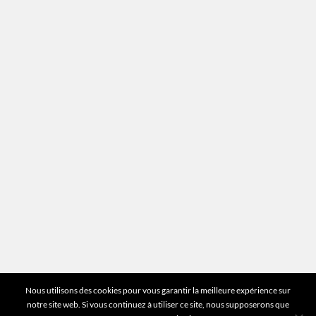
Recrutement
Mentions légales
Plan du site
Vous avez des questions ?
Pour toutes les questions relatives à votre
estimation ou au fonctionnement du site vous
pouvez directement nous contacter sur notre ligne
unique :
01 83 77 25 60
DEMANDER UNE ESTIMATION
©2026 Mr Expert - Tous droits réservés
Nous utilisons des cookies pour vous garantir la meilleure expérience sur
notre site web. Si vous continuez à utiliser ce site, nous supposerons que