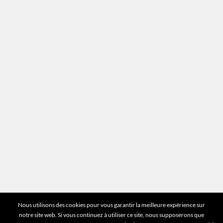
Recrutement
Mentions légales
Plan du site
Vous avez des questions ?
Pour toutes les questions relatives à votre
estimation ou au fonctionnement du site vous
pouvez directement nous contacter sur notre ligne
unique :
01 83 77 25 60
DEMANDER UNE ESTIMATION
©2026 Mr Expert - Tous droits réservés
Nous utilisons des cookies pour vous garantir la meilleure expérience sur
notre site web. Si vous continuez à utiliser ce site, nous supposerons que