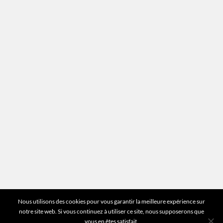
Recrutement
Mentions légales
Plan du site
Vous avez des questions ?
Pour toutes les questions relatives à votre
estimation ou au fonctionnement du site vous
pouvez directement nous contacter sur notre ligne
unique :
01 83 77 25 60
DEMANDER UNE ESTIMATION
©2026 Mr Expert - Tous droits réservés
Nous utilisons des cookies pour vous garantir la meilleure expérience sur
notre site web. Si vous continuez à utiliser ce site, nous supposerons que
vous en êtes satisfait.