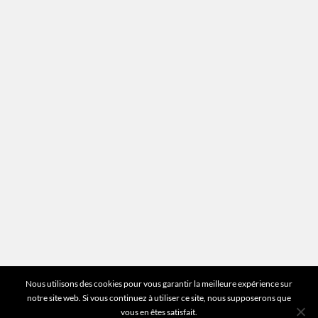
Recrutement
Mentions légales
Plan du site
Vous avez des questions ?
Pour toutes les questions relatives à votre
estimation ou au fonctionnement du site vous
pouvez directement nous contacter sur notre ligne
unique :
01 83 77 25 60
DEMANDER UNE ESTIMATION
©2026 Mr Expert - Tous droits réservés
Nous utilisons des cookies pour vous garantir la meilleure expérience sur
notre site web. Si vous continuez à utiliser ce site, nous supposerons que
vous en êtes satisfait.