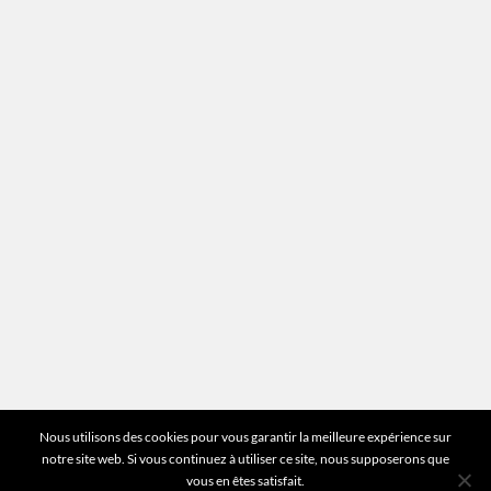
Recrutement
Mentions légales
Plan du site
Vous avez des questions ?
Pour toutes les questions relatives à votre
estimation ou au fonctionnement du site vous
pouvez directement nous contacter sur notre ligne
unique :
01 83 77 25 60
DEMANDER UNE ESTIMATION
©2026 Mr Expert - Tous droits réservés
Nous utilisons des cookies pour vous garantir la meilleure expérience sur
notre site web. Si vous continuez à utiliser ce site, nous supposerons que
vous en êtes satisfait.