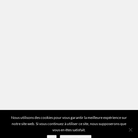
Mentions légales
Plan du site
Vous avez des questions ?
Pour toutes les questions relatives à votre
estimation ou au fonctionnement du site vous
pouvez directement nous contacter sur notre ligne
unique :
01 83 77 25 60
DEMANDER UNE ESTIMATION
©2026 Mr Expert - Tous droits réservés
Nous utilisons des cookies pour vous garantir la meilleure expérience sur
notre site web. Si vous continuez à utiliser ce site, nous supposerons que
vous en êtes satisfait.