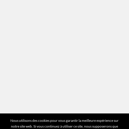
Recrutement
Mentions légales
Plan du site
Vous avez des questions ?
Pour toutes les questions relatives à votre
estimation ou au fonctionnement du site vous
pouvez directement nous contacter sur notre ligne
unique :
01 83 77 25 60
DEMANDER UNE ESTIMATION
©2026 Mr Expert - Tous droits réservés
Nous utilisons des cookies pour vous garantir la meilleure expérience sur
notre site web. Si vous continuez à utiliser ce site, nous supposerons que