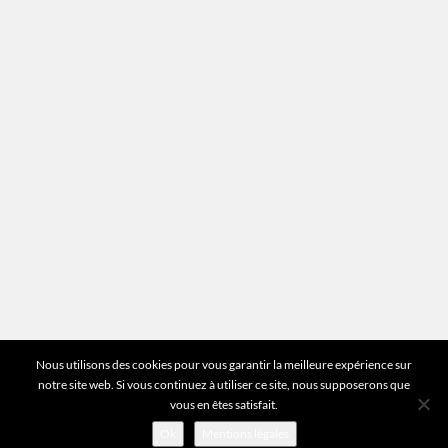
Mentions légales
Plan du site
Vous avez des questions ?
Pour toutes les questions relatives à votre
estimation ou au fonctionnement du site vous
pouvez directement nous contacter sur notre ligne
unique :
01 83 77 25 60
DEMANDER UNE ESTIMATION
©2026 Mr Expert - Tous droits réservés
Nous utilisons des cookies pour vous garantir la meilleure expérience sur
notre site web. Si vous continuez à utiliser ce site, nous supposerons que
vous en êtes satisfait.
Ok
Mentions légales