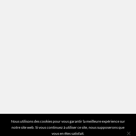
Recrutement
Mentions légales
Plan du site
Vous avez des questions ?
Pour toutes les questions relatives à votre
estimation ou au fonctionnement du site vous
pouvez directement nous contacter sur notre ligne
unique :
01 83 77 25 60
DEMANDER UNE ESTIMATION
©2026 Mr Expert - Tous droits réservés
Nous utilisons des cookies pour vous garantir la meilleure expérience sur
notre site web. Si vous continuez à utiliser ce site, nous supposerons que
vous en êtes satisfait.