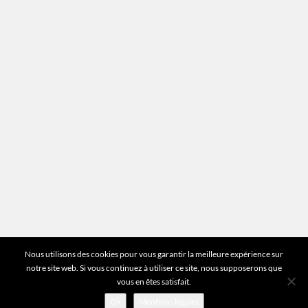
Mentions légales
Plan du site
Vous avez des questions ?
Pour toutes les questions relatives à votre
estimation ou au fonctionnement du site vous
pouvez directement nous contacter sur notre ligne
unique :
01 83 77 25 60
DEMANDER UNE ESTIMATION
©2026 Mr Expert - Tous droits réservés
Nous utilisons des cookies pour vous garantir la meilleure expérience sur
notre site web. Si vous continuez à utiliser ce site, nous supposerons que
vous en êtes satisfait.
Ok
Mentions légales