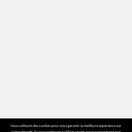
Contact
Recrutement
Mentions légales
Plan du site
Vous avez des questions ?
Pour toutes les questions relatives à votre
estimation ou au fonctionnement du site vous
pouvez directement nous contacter sur notre ligne
unique :
01 83 77 25 60
DEMANDER UNE ESTIMATION
©2026 Mr Expert - Tous droits réservés
Nous utilisons des cookies pour vous garantir la meilleure expérience sur
notre site web. Si vous continuez à utiliser ce site, nous supposerons que