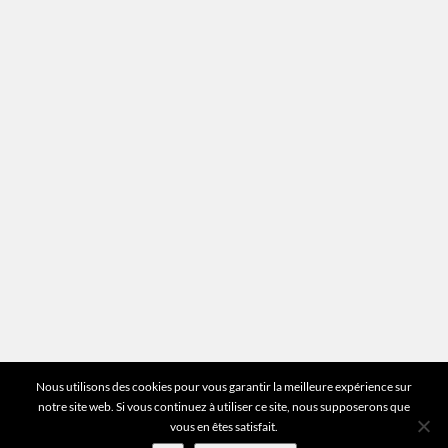
Mentions légales
Plan du site
Vous avez des questions ?
Pour toutes les questions relatives à votre
estimation ou au fonctionnement du site vous
pouvez directement nous contacter sur notre ligne
unique :
01 83 77 25 60
DEMANDER UNE ESTIMATION
©2026 Mr Expert - Tous droits réservés
Nous utilisons des cookies pour vous garantir la meilleure expérience sur
notre site web. Si vous continuez à utiliser ce site, nous supposerons que
vous en êtes satisfait.