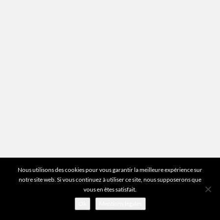
Plan du site
Vous avez des questions ?
Pour toutes les questions relatives à votre
estimation ou au fonctionnement du site vous
pouvez directement nous contacter sur notre ligne
unique :
01 83 77 25 60
DEMANDER UNE ESTIMATION
©2026 Mr Expert - Tous droits réservés
Nous utilisons des cookies pour vous garantir la meilleure expérience sur
notre site web. Si vous continuez à utiliser ce site, nous supposerons que
vous en êtes satisfait.
Ok
Mentions légales