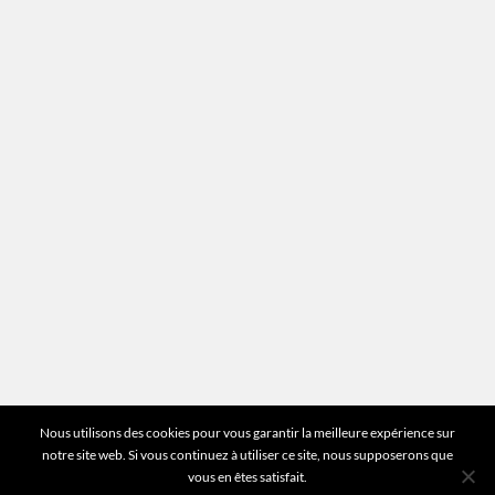
Mentions légales
Plan du site
Vous avez des questions ?
Pour toutes les questions relatives à votre
estimation ou au fonctionnement du site vous
pouvez directement nous contacter sur notre ligne
unique :
01 83 77 25 60
DEMANDER UNE ESTIMATION
©2026 Mr Expert - Tous droits réservés
Nous utilisons des cookies pour vous garantir la meilleure expérience sur
notre site web. Si vous continuez à utiliser ce site, nous supposerons que
vous en êtes satisfait.