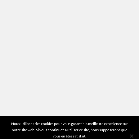
Recrutement
Mentions légales
Plan du site
Vous avez des questions ?
Pour toutes les questions relatives à votre
estimation ou au fonctionnement du site vous
pouvez directement nous contacter sur notre ligne
unique :
01 83 77 25 60
DEMANDER UNE ESTIMATION
©2026 Mr Expert - Tous droits réservés
Nous utilisons des cookies pour vous garantir la meilleure expérience sur
notre site web. Si vous continuez à utiliser ce site, nous supposerons que
vous en êtes satisfait.