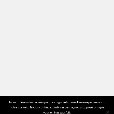
Recrutement
Mentions légales
Plan du site
Vous avez des questions ?
Pour toutes les questions relatives à votre
estimation ou au fonctionnement du site vous
pouvez directement nous contacter sur notre ligne
unique :
01 83 77 25 60
DEMANDER UNE ESTIMATION
©2026 Mr Expert - Tous droits réservés
Nous utilisons des cookies pour vous garantir la meilleure expérience sur
notre site web. Si vous continuez à utiliser ce site, nous supposerons que
vous en êtes satisfait.