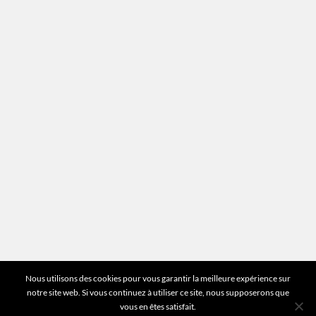
Recrutement
Mentions légales
Plan du site
Vous avez des questions ?
Pour toutes les questions relatives à votre
estimation ou au fonctionnement du site vous
pouvez directement nous contacter sur notre ligne
unique :
01 83 77 25 60
DEMANDER UNE ESTIMATION
©2026 Mr Expert - Tous droits réservés
Nous utilisons des cookies pour vous garantir la meilleure expérience sur
notre site web. Si vous continuez à utiliser ce site, nous supposerons que
vous en êtes satisfait.