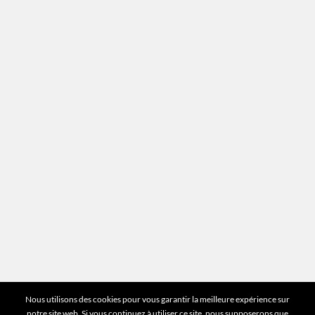
Contact
Recrutement
Mentions légales
Plan du site
Vous avez des questions ?
Pour toutes les questions relatives à votre
estimation ou au fonctionnement du site vous
pouvez directement nous contacter sur notre ligne
unique :
01 83 77 25 60
DEMANDER UNE ESTIMATION
©2026 Mr Expert - Tous droits réservés
Nous utilisons des cookies pour vous garantir la meilleure expérience sur
notre site web. Si vous continuez à utiliser ce site, nous supposerons que