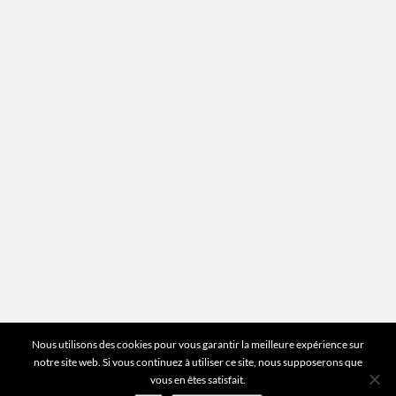
Mentions légales
Plan du site
Vous avez des questions ?
Pour toutes les questions relatives à votre
estimation ou au fonctionnement du site vous
pouvez directement nous contacter sur notre ligne
unique :
01 83 77 25 60
DEMANDER UNE ESTIMATION
©2026 Mr Expert - Tous droits réservés
Nous utilisons des cookies pour vous garantir la meilleure expérience sur
notre site web. Si vous continuez à utiliser ce site, nous supposerons que
vous en êtes satisfait.