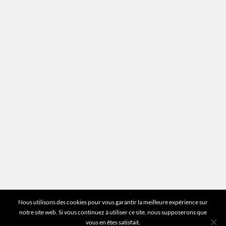
Recrutement
Mentions légales
Plan du site
Vous avez des questions ?
Pour toutes les questions relatives à votre
estimation ou au fonctionnement du site vous
pouvez directement nous contacter sur notre ligne
unique :
01 83 77 25 60
DEMANDER UNE ESTIMATION
©2026 Mr Expert - Tous droits réservés
Nous utilisons des cookies pour vous garantir la meilleure expérience sur
notre site web. Si vous continuez à utiliser ce site, nous supposerons que
vous en êtes satisfait.