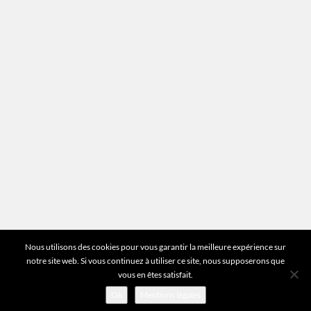
Plan du site
Vous avez des questions ?
Pour toutes les questions relatives à votre
estimation ou au fonctionnement du site vous
pouvez directement nous contacter sur notre ligne
unique :
01 83 77 25 60
DEMANDER UNE ESTIMATION
©2026 Mr Expert - Tous droits réservés
Nous utilisons des cookies pour vous garantir la meilleure expérience sur
notre site web. Si vous continuez à utiliser ce site, nous supposerons que
vous en êtes satisfait.
Ok
Mentions légales