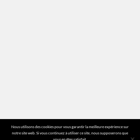
Recrutement
Mentions légales
Plan du site
Vous avez des questions ?
Pour toutes les questions relatives à votre
estimation ou au fonctionnement du site vous
pouvez directement nous contacter sur notre ligne
unique :
01 83 77 25 60
DEMANDER UNE ESTIMATION
©2026 Mr Expert - Tous droits réservés
Nous utilisons des cookies pour vous garantir la meilleure expérience sur
notre site web. Si vous continuez à utiliser ce site, nous supposerons que
vous en êtes satisfait.