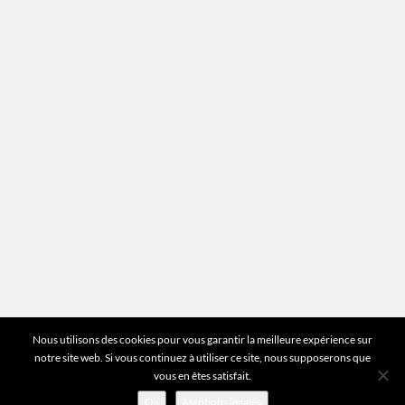
Mentions légales
Plan du site
Vous avez des questions ?
Pour toutes les questions relatives à votre
estimation ou au fonctionnement du site vous
pouvez directement nous contacter sur notre ligne
unique :
01 83 77 25 60
DEMANDER UNE ESTIMATION
©2026 Mr Expert - Tous droits réservés
Nous utilisons des cookies pour vous garantir la meilleure expérience sur
notre site web. Si vous continuez à utiliser ce site, nous supposerons que
vous en êtes satisfait.
Ok
Mentions légales