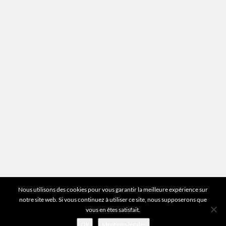
Mentions légales
Plan du site
Vous avez des questions ?
Pour toutes les questions relatives à votre
estimation ou au fonctionnement du site vous
pouvez directement nous contacter sur notre ligne
unique :
01 83 77 25 60
DEMANDER UNE ESTIMATION
©2026 Mr Expert - Tous droits réservés
Nous utilisons des cookies pour vous garantir la meilleure expérience sur
notre site web. Si vous continuez à utiliser ce site, nous supposerons que
vous en êtes satisfait.
Ok
Mentions légales