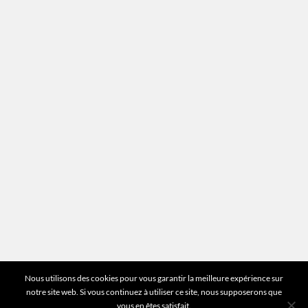
Recrutement
Mentions légales
Plan du site
Vous avez des questions ?
Pour toutes les questions relatives à votre
estimation ou au fonctionnement du site vous
pouvez directement nous contacter sur notre ligne
unique :
01 83 77 25 60
DEMANDER UNE ESTIMATION
©2026 Mr Expert - Tous droits réservés
Nous utilisons des cookies pour vous garantir la meilleure expérience sur
notre site web. Si vous continuez à utiliser ce site, nous supposerons que
vous en êtes satisfait.